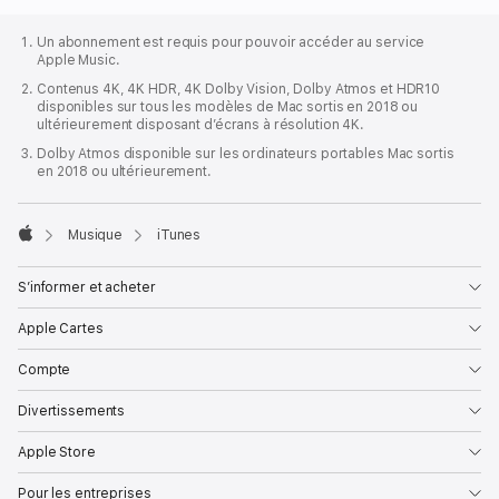
Pied
de
Un abonnement est requis pour pouvoir accéder au service
page
Apple Music.
Apple
Contenus 4K, 4K HDR, 4K Dolby Vision, Dolby Atmos et HDR10
disponibles sur tous les modèles de Mac sortis en 2018 ou
ultérieurement disposant d’écrans à résolution 4K.
Dolby Atmos disponible sur les ordinateurs portables Mac sortis
en 2018 ou ultérieurement.

Musique
iTunes
Apple
S’informer et acheter
Apple Cartes
Compte
Divertissements
Apple Store
Pour les entreprises